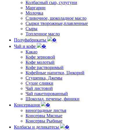
Колбасный сыр, сулугуни
Маргарин
Молочка
Сливочное, шоколадное масло
Сырки творожные,плавленные
Сыры
Топленное масло
Полуфабрикаты
Чай и кофе
Какао
Кофе зерновой
Кофе молотый
Кофе растворимый
Кофейные напитки, Цикорий
Сгущенка, Джемы
Сухие сливки
Чай листовой
Чай пакетированный
Шоколад, печенье, финики
Консервация
виноградные листья
Консервы Мясные
Консервы Рыбные
Колбасы и деликатесы