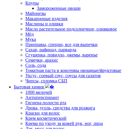
Крупы
Замороженные овощи
Майонезы
Макаронные изделия
Маслины и оливки
Масло растительное подсолнечное, оливковое
Мёд
Мука
Приправы, специи, все для выпечки
Сахар, рафинад, парварда
Сгущенка, повидло, джемы, варенье
Семечки, арахис
Соль, сода
Томатная паста и консервы овощные/фруктовые
Уксус, соевый соус, соусы для салатов
Чипсы, соломка,СБП
Бытовая химия
1000 мелочей
Антиперспирант
Гигиена полости рта
Дрова, уголь, средства для розжига
Краски для волос
Крем косметический
Крема по уходу за кожей рук, ног, лица
Лак, мусс для волос