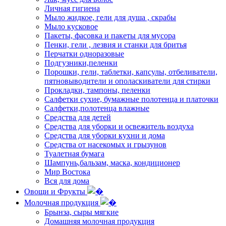
Личная гигиена
Мыло жидкое, гели для душа , скрабы
Мыло кусковое
Пакеты, фасовка и пакеты для мусора
Пенки, гели , лезвия и станки для бритья
Перчатки одноразовые
Подгузники,пеленки
Порошки, гели, таблетки, капсулы, отбеливатели,
пятновыводители и ополаскиватели для стирки
Прокладки, тампоны, пеленки
Салфетки сухие, бумажные полотенца и платочки
Салфетки,полотенца влажные
Средства для детей
Средства для уборки и освежитель воздуха
Средства для уборки кухни и дома
Средства от насекомых и грызунов
Туалетная бумага
Шампунь,бальзам, маска, кондиционер
Мир Востока
Вся для дома
Овощи и Фрукты
Молочная продукция
Брынза, сыры мягкие
Домашняя молочная продукция