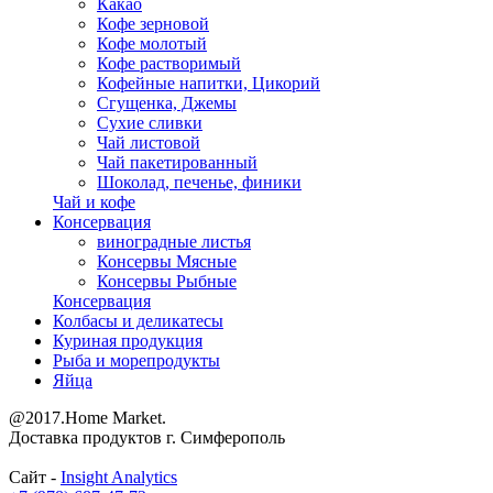
Какао
Кофе зерновой
Кофе молотый
Кофе растворимый
Кофейные напитки, Цикорий
Сгущенка, Джемы
Сухие сливки
Чай листовой
Чай пакетированный
Шоколад, печенье, финики
Чай и кофе
Консервация
виноградные листья
Консервы Мясные
Консервы Рыбные
Консервация
Колбасы и деликатесы
Куриная продукция
Рыба и морепродукты
Яйца
@2017.Home Market.
Доставка продуктов г. Симферополь
Сайт -
Insight Analytics