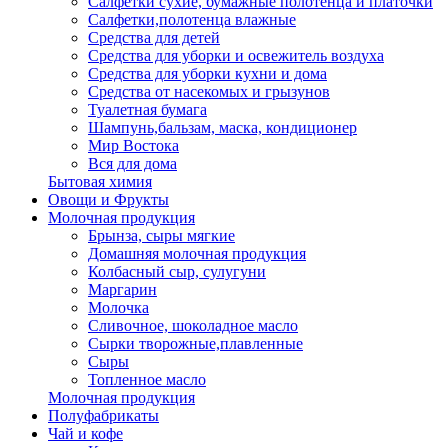
Салфетки сухие, бумажные полотенца и платочки
Салфетки,полотенца влажные
Средства для детей
Средства для уборки и освежитель воздуха
Средства для уборки кухни и дома
Средства от насекомых и грызунов
Туалетная бумага
Шампунь,бальзам, маска, кондиционер
Мир Востока
Вся для дома
Бытовая химия
Овощи и Фрукты
Молочная продукция
Брынза, сыры мягкие
Домашняя молочная продукция
Колбасный сыр, сулугуни
Маргарин
Молочка
Сливочное, шоколадное масло
Сырки творожные,плавленные
Сыры
Топленное масло
Молочная продукция
Полуфабрикаты
Чай и кофе