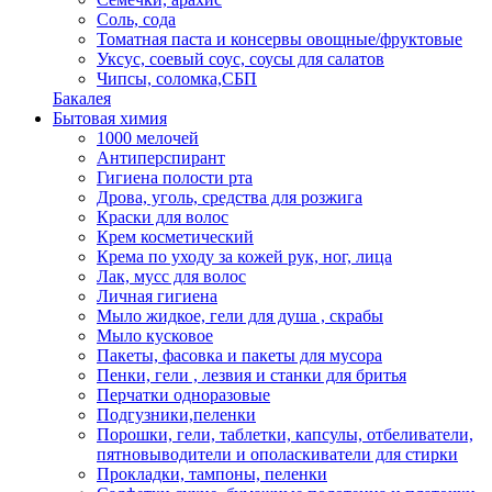
Соль, сода
Томатная паста и консервы овощные/фруктовые
Уксус, соевый соус, соусы для салатов
Чипсы, соломка,СБП
Бакалея
Бытовая химия
1000 мелочей
Антиперспирант
Гигиена полости рта
Дрова, уголь, средства для розжига
Краски для волос
Крем косметический
Крема по уходу за кожей рук, ног, лица
Лак, мусс для волос
Личная гигиена
Мыло жидкое, гели для душа , скрабы
Мыло кусковое
Пакеты, фасовка и пакеты для мусора
Пенки, гели , лезвия и станки для бритья
Перчатки одноразовые
Подгузники,пеленки
Порошки, гели, таблетки, капсулы, отбеливатели,
пятновыводители и ополаскиватели для стирки
Прокладки, тампоны, пеленки