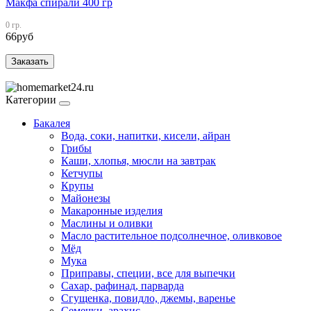
Макфа спирали 400 гр
0 гр.
66
руб
Заказать
Категории
Бакалея
Вода, соки, напитки, кисели, айран
Грибы
Каши, хлопья, мюсли на завтрак
Кетчупы
Крупы
Майонезы
Макаронные изделия
Маслины и оливки
Масло растительное подсолнечное, оливковое
Мёд
Мука
Приправы, специи, все для выпечки
Сахар, рафинад, парварда
Сгущенка, повидло, джемы, варенье
Семечки, арахис