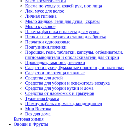
Крем косметический
Крема по уходу за кожей рук, ног, лица
Лак, мусс для волос
Личная гигиена
Мыло жидкое, гели для душа , скрабы
Мыло кусковое
Пакеты, фасовка и пакеты для мусора
Пенки, гели , лезвия и станки для бритья
Перчатки одноразовые
Подгузники,пеленки
Порошки, гели, таблетки, капсулы, отбеливатели,
пятновыводители и ополаскиватели для стирки
Прокладки, тампоны, пеленки
Салфетки сухие, бумажные полотенца и платочки
Салфетки,полотенца влажные
Средства для детей
Средства для уборки и освежитель воздуха
Средства для уборки кухни и дома
Средства от насекомых и грызунов
Туалетная бумага
Шампунь,бальзам, маска, кондиционер
Мир Востока
Вся для дома
Бытовая химия
Овощи и Фрукты