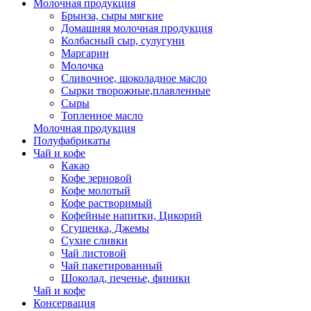
Молочная продукция
Брынза, сыры мягкие
Домашняя молочная продукция
Колбасный сыр, сулугуни
Маргарин
Молочка
Сливочное, шоколадное масло
Сырки творожные,плавленные
Сыры
Топленное масло
Молочная продукция
Полуфабрикаты
Чай и кофе
Какао
Кофе зерновой
Кофе молотый
Кофе растворимый
Кофейные напитки, Цикорий
Сгущенка, Джемы
Сухие сливки
Чай листовой
Чай пакетированный
Шоколад, печенье, финики
Чай и кофе
Консервация