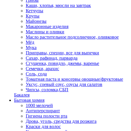
Грибы
Каши, хлопья, мюсли на завтрак
Кетчупы
Крупы
Майонезы
Макаронные изделия
Маслины и оливки
Масло растительное подсолнечное, оливковое
Мёд
Мука
Приправы, специи, все для выпечки
Сахар, рафинад, парварда
Сгущенка, повидло, джемы, варенье
Семечки, арахис
Соль, сода
Томатная паста и консервы овощные/фруктовые
Уксус, соевый соус, соусы для салатов
Чипсы, соломка,СБП
Бакалея
Бытовая химия
1000 мелочей
Антиперспирант
Гигиена полости рта
Дрова, уголь, средства для розжига
Краски для волос