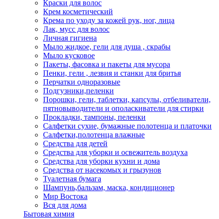
Краски для волос
Крем косметический
Крема по уходу за кожей рук, ног, лица
Лак, мусс для волос
Личная гигиена
Мыло жидкое, гели для душа , скрабы
Мыло кусковое
Пакеты, фасовка и пакеты для мусора
Пенки, гели , лезвия и станки для бритья
Перчатки одноразовые
Подгузники,пеленки
Порошки, гели, таблетки, капсулы, отбеливатели,
пятновыводители и ополаскиватели для стирки
Прокладки, тампоны, пеленки
Салфетки сухие, бумажные полотенца и платочки
Салфетки,полотенца влажные
Средства для детей
Средства для уборки и освежитель воздуха
Средства для уборки кухни и дома
Средства от насекомых и грызунов
Туалетная бумага
Шампунь,бальзам, маска, кондиционер
Мир Востока
Вся для дома
Бытовая химия