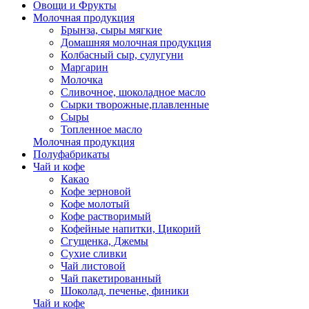
Овощи и Фрукты
Молочная продукция
Брынза, сыры мягкие
Домашняя молочная продукция
Колбасный сыр, сулугуни
Маргарин
Молочка
Сливочное, шоколадное масло
Сырки творожные,плавленные
Сыры
Топленное масло
Молочная продукция
Полуфабрикаты
Чай и кофе
Какао
Кофе зерновой
Кофе молотый
Кофе растворимый
Кофейные напитки, Цикорий
Сгущенка, Джемы
Сухие сливки
Чай листовой
Чай пакетированный
Шоколад, печенье, финики
Чай и кофе