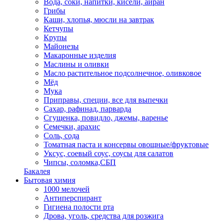
Вода, соки, напитки, кисели, айран
Грибы
Каши, хлопья, мюсли на завтрак
Кетчупы
Крупы
Майонезы
Макаронные изделия
Маслины и оливки
Масло растительное подсолнечное, оливковое
Мёд
Мука
Приправы, специи, все для выпечки
Сахар, рафинад, парварда
Сгущенка, повидло, джемы, варенье
Семечки, арахис
Соль, сода
Томатная паста и консервы овощные/фруктовые
Уксус, соевый соус, соусы для салатов
Чипсы, соломка,СБП
Бакалея
Бытовая химия
1000 мелочей
Антиперспирант
Гигиена полости рта
Дрова, уголь, средства для розжига