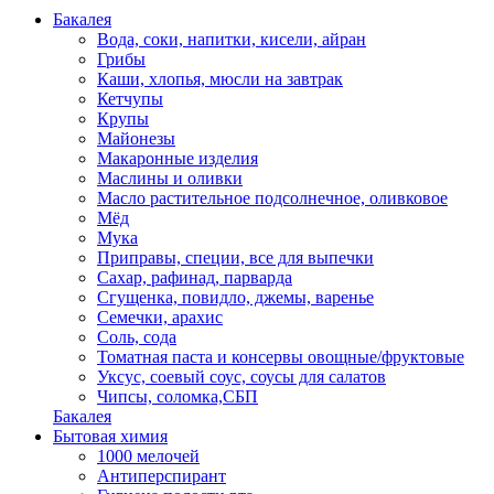
Бакалея
Вода, соки, напитки, кисели, айран
Грибы
Каши, хлопья, мюсли на завтрак
Кетчупы
Крупы
Майонезы
Макаронные изделия
Маслины и оливки
Масло растительное подсолнечное, оливковое
Мёд
Мука
Приправы, специи, все для выпечки
Сахар, рафинад, парварда
Сгущенка, повидло, джемы, варенье
Семечки, арахис
Соль, сода
Томатная паста и консервы овощные/фруктовые
Уксус, соевый соус, соусы для салатов
Чипсы, соломка,СБП
Бакалея
Бытовая химия
1000 мелочей
Антиперспирант