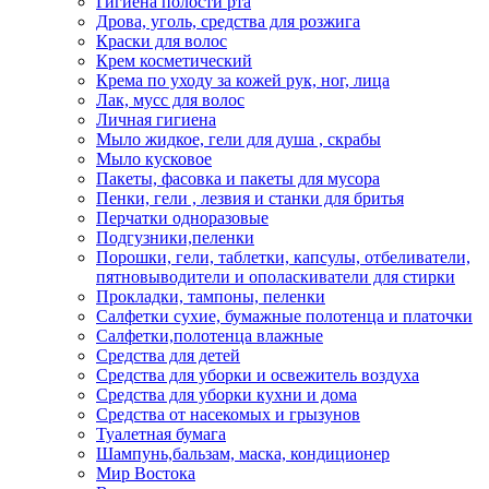
Гигиена полости рта
Дрова, уголь, средства для розжига
Краски для волос
Крем косметический
Крема по уходу за кожей рук, ног, лица
Лак, мусс для волос
Личная гигиена
Мыло жидкое, гели для душа , скрабы
Мыло кусковое
Пакеты, фасовка и пакеты для мусора
Пенки, гели , лезвия и станки для бритья
Перчатки одноразовые
Подгузники,пеленки
Порошки, гели, таблетки, капсулы, отбеливатели,
пятновыводители и ополаскиватели для стирки
Прокладки, тампоны, пеленки
Салфетки сухие, бумажные полотенца и платочки
Салфетки,полотенца влажные
Средства для детей
Средства для уборки и освежитель воздуха
Средства для уборки кухни и дома
Средства от насекомых и грызунов
Туалетная бумага
Шампунь,бальзам, маска, кондиционер
Мир Востока