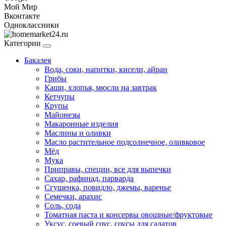
Мой Мир
Вконтакте
Одноклассники
Категории
Бакалея
Вода, соки, напитки, кисели, айран
Грибы
Каши, хлопья, мюсли на завтрак
Кетчупы
Крупы
Майонезы
Макаронные изделия
Маслины и оливки
Масло растительное подсолнечное, оливковое
Мёд
Мука
Приправы, специи, все для выпечки
Сахар, рафинад, парварда
Сгущенка, повидло, джемы, варенье
Семечки, арахис
Соль, сода
Томатная паста и консервы овощные/фруктовые
Уксус, соевый соус, соусы для салатов