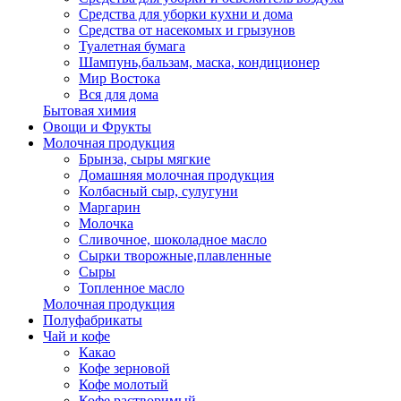
Средства для уборки кухни и дома
Средства от насекомых и грызунов
Туалетная бумага
Шампунь,бальзам, маска, кондиционер
Мир Востока
Вся для дома
Бытовая химия
Овощи и Фрукты
Молочная продукция
Брынза, сыры мягкие
Домашняя молочная продукция
Колбасный сыр, сулугуни
Маргарин
Молочка
Сливочное, шоколадное масло
Сырки творожные,плавленные
Сыры
Топленное масло
Молочная продукция
Полуфабрикаты
Чай и кофе
Какао
Кофе зерновой
Кофе молотый
Кофе растворимый