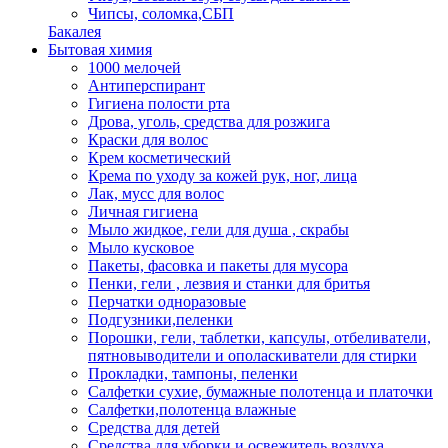
Чипсы, соломка,СБП
Бакалея
Бытовая химия
1000 мелочей
Антиперспирант
Гигиена полости рта
Дрова, уголь, средства для розжига
Краски для волос
Крем косметический
Крема по уходу за кожей рук, ног, лица
Лак, мусс для волос
Личная гигиена
Мыло жидкое, гели для душа , скрабы
Мыло кусковое
Пакеты, фасовка и пакеты для мусора
Пенки, гели , лезвия и станки для бритья
Перчатки одноразовые
Подгузники,пеленки
Порошки, гели, таблетки, капсулы, отбеливатели,
пятновыводители и ополаскиватели для стирки
Прокладки, тампоны, пеленки
Салфетки сухие, бумажные полотенца и платочки
Салфетки,полотенца влажные
Средства для детей
Средства для уборки и освежитель воздуха