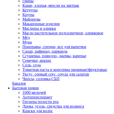
Грибы
Каши, хлопья, мюсли на завтрак
Кетчупы
Крупы
Майонезы
Макаронные изделия
Маслины и оливки
Масло растительное подсолнечное, оливковое
Мёд
Мука
Приправы, специи, все для выпечки
Сахар, рафинад, парварда
Сгущенка, повидло, джемы, варенье
Семечки, арахис
Соль, сода
Томатная паста и консервы овощные/фруктовые
Уксус, соевый соус, соусы для салатов
Чипсы, соломка,СБП
Бакалея
Бытовая химия
1000 мелочей
Антиперспирант
Гигиена полости рта
Дрова, уголь, средства для розжига
Краски для волос