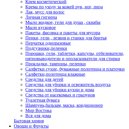
Крем косметический
Крема по уходу за кожей рук, ног, лица
Лак, мусс для волос
Личная гигиена
Мыло жидкое, гели для душа , скрабы
Мыло кусковое
Пакеты, фасовка и пакеты для мусора
Пенки, гели , лезвия и станки для бритья
Перчатки одноразовые
Подгузники,пеленки
Порошки, гели, таблетки, капсулы, отбеливатели,
пятновыводители и ополаскиватели для стирки
Прокладки, тампоны, пеленки
Салфетки сухие, бумажные полотенца и платочки
Салфетки,полотенца влажные
Средства для детей
Средства для уборки и освежитель воздуха
Средства для уборки кухни и дома
Средства от насекомых и грызунов
Туалетная бумага
Шампунь,бальзам, маска, кондиционер
Мир Востока
Вся для дома
Бытовая химия
Овощи и Фрукты