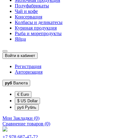
Молочная продукция
Полуфабрикаты
Чай и кофе
Консервация
Колбасы и деликатесы
Куриная продукция
Рыба и морепродукты
Яйца
Войти в кабинет
Регистрация
Авторизация
руб
Валюта
€ Euro
$ US Dollar
руб Рубль
Мои Закладки (0)
Сравнение товаров (0)
+7 978 687-47-72