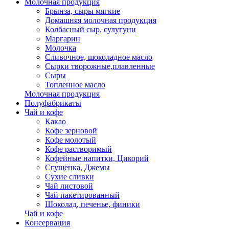
Молочная продукция
Брынза, сыры мягкие
Домашняя молочная продукция
Колбасный сыр, сулугуни
Маргарин
Молочка
Сливочное, шоколадное масло
Сырки творожные,плавленные
Сыры
Топленное масло
Молочная продукция
Полуфабрикаты
Чай и кофе
Какао
Кофе зерновой
Кофе молотый
Кофе растворимый
Кофейные напитки, Цикорий
Сгущенка, Джемы
Сухие сливки
Чай листовой
Чай пакетированный
Шоколад, печенье, финики
Чай и кофе
Консервация