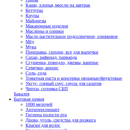
Каши, хлопья, мюсли на завтрак
Кетчупы
Крупы
Майонезы
Макаронные изделия
Маслины и оливки
Масло растительное подсолнечное, оливковое
Мёд
Мука
Приправы, специи, все для выпечки
Сахар, рафинад, парварда
Сгущенка, повидло, джемы, варенье
Семечки, арахис
Соль, сода
Томатная паста и консервы овощные/фруктовые
Уксус, соевый соус, соусы для салатов
Чипсы, соломка,СБП
Бакалея
Бытовая химия
1000 мелочей
Антиперспирант
Гигиена полости рта
Дрова, уголь, средства для розжига
Краски для волос