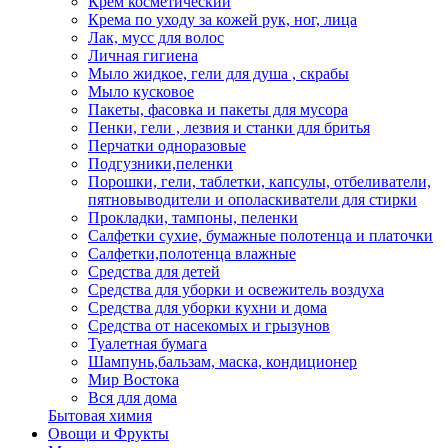
Крем косметический
Крема по уходу за кожей рук, ног, лица
Лак, мусс для волос
Личная гигиена
Мыло жидкое, гели для душа , скрабы
Мыло кусковое
Пакеты, фасовка и пакеты для мусора
Пенки, гели , лезвия и станки для бритья
Перчатки одноразовые
Подгузники,пеленки
Порошки, гели, таблетки, капсулы, отбеливатели,
пятновыводители и ополаскиватели для стирки
Прокладки, тампоны, пеленки
Салфетки сухие, бумажные полотенца и платочки
Салфетки,полотенца влажные
Средства для детей
Средства для уборки и освежитель воздуха
Средства для уборки кухни и дома
Средства от насекомых и грызунов
Туалетная бумага
Шампунь,бальзам, маска, кондиционер
Мир Востока
Вся для дома
Бытовая химия
Овощи и Фрукты