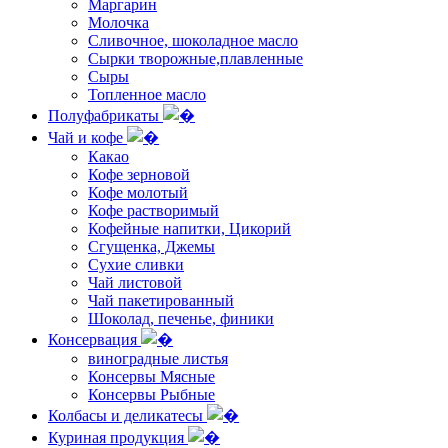
Маргарин
Молочка
Сливочное, шоколадное масло
Сырки творожные,плавленные
Сыры
Топленное масло
Полуфабрикаты
Чай и кофе
Какао
Кофе зерновой
Кофе молотый
Кофе растворимый
Кофейные напитки, Цикорий
Сгущенка, Джемы
Сухие сливки
Чай листовой
Чай пакетированный
Шоколад, печенье, финики
Консервация
виноградные листья
Консервы Мясные
Консервы Рыбные
Колбасы и деликатесы
Куриная продукция