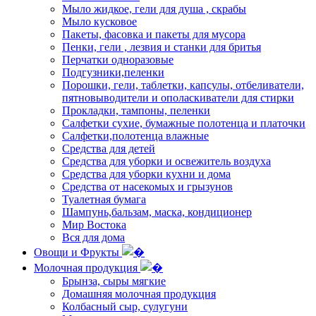
Мыло жидкое, гели для душа , скрабы
Мыло кусковое
Пакеты, фасовка и пакеты для мусора
Пенки, гели , лезвия и станки для бритья
Перчатки одноразовые
Подгузники,пеленки
Порошки, гели, таблетки, капсулы, отбеливатели,
пятновыводители и ополаскиватели для стирки
Прокладки, тампоны, пеленки
Салфетки сухие, бумажные полотенца и платочки
Салфетки,полотенца влажные
Средства для детей
Средства для уборки и освежитель воздуха
Средства для уборки кухни и дома
Средства от насекомых и грызунов
Туалетная бумага
Шампунь,бальзам, маска, кондиционер
Мир Востока
Вся для дома
Овощи и Фрукты
Молочная продукция
Брынза, сыры мягкие
Домашняя молочная продукция
Колбасный сыр, сулугуни