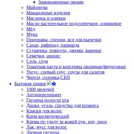
Замороженные овощи
Майонезы
Макаронные изделия
Маслины и оливки
Масло растительное подсолнечное, оливковое
Мёд
Мука
Приправы, специи, все для выпечки
Сахар, рафинад, парварда
Сгущенка, повидло, джемы, варенье
Семечки, арахис
Соль, сода
Томатная паста и консервы овощные/фруктовые
Уксус, соевый соус, соусы для салатов
Чипсы, соломка,СБП
Бытовая химия
1000 мелочей
Антиперспирант
Гигиена полости рта
Дрова, уголь, средства для розжига
Краски для волос
Крем косметический
Крема по уходу за кожей рук, ног, лица
Лак, мусс для волос
Личная гигиена