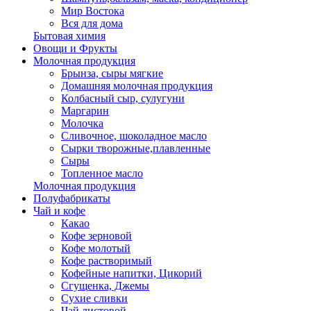
Мир Востока
Вся для дома
Бытовая химия
Овощи и Фрукты
Молочная продукция
Брынза, сыры мягкие
Домашняя молочная продукция
Колбасный сыр, сулугуни
Маргарин
Молочка
Сливочное, шоколадное масло
Сырки творожные,плавленные
Сыры
Топленное масло
Молочная продукция
Полуфабрикаты
Чай и кофе
Какао
Кофе зерновой
Кофе молотый
Кофе растворимый
Кофейные напитки, Цикорий
Сгущенка, Джемы
Сухие сливки
Чай листовой