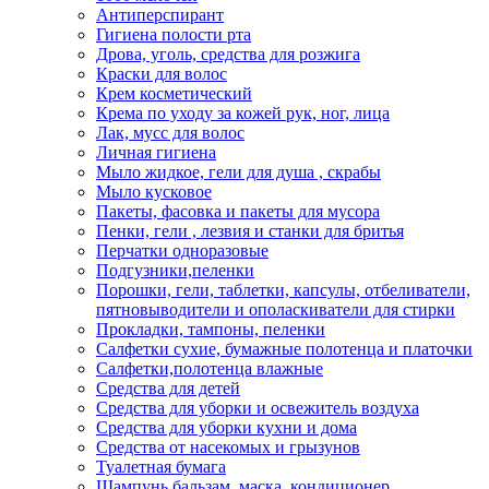
Антиперспирант
Гигиена полости рта
Дрова, уголь, средства для розжига
Краски для волос
Крем косметический
Крема по уходу за кожей рук, ног, лица
Лак, мусс для волос
Личная гигиена
Мыло жидкое, гели для душа , скрабы
Мыло кусковое
Пакеты, фасовка и пакеты для мусора
Пенки, гели , лезвия и станки для бритья
Перчатки одноразовые
Подгузники,пеленки
Порошки, гели, таблетки, капсулы, отбеливатели,
пятновыводители и ополаскиватели для стирки
Прокладки, тампоны, пеленки
Салфетки сухие, бумажные полотенца и платочки
Салфетки,полотенца влажные
Средства для детей
Средства для уборки и освежитель воздуха
Средства для уборки кухни и дома
Средства от насекомых и грызунов
Туалетная бумага
Шампунь,бальзам, маска, кондиционер