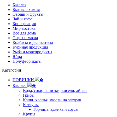
Бакалея
Бытовая химия
Овощи и фрукты
Чай и кофе
Консервация
Мир востока
Все для дома
Сыры и масла
Колбасы и деликатесы
Куриная продукция
Рыба и морепродукты
Яйца
Полуфабрикаты
Категории
НОВИНКИ
Бакалея
Вода, соки, напитки, кисели, айран
Грибы
Каши, хлопья, мюсли на завтрак
Кетчупы
Горчица, аджика и соусы
Крупы