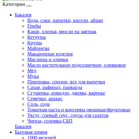
Категории
Бакалея
Вода, соки, напитки, кисели, айран
Грибы
Каши, хлопья, мюсли на завтрак
Кетчупы
Крупы
Майонезы
Макаронные изделия
Маслины и оливки
Масло растительное подсолнечное, оливковое
Мёд
Мука
Приправы, специи, все для выпечки
Сахар, рафинад, парварда
Сгущенка, повидло, джемы, варенье
Семечки, арахис
Соль, сода
Томатная паста и консервы овощные/фруктовые
Уксус, соевый соус, соусы для салатов
Чипсы, соломка,СБП
Бакалея
Бытовая химия
1000 мелочей